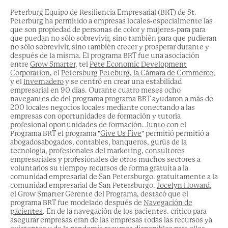
Peterburg
Equipo de Resiliencia Empresarial
(BRT) de St.
Peterburg
ha permitido a
empresas locales
-especialmente las
que son propiedad de personas de color y mujeres-
para
para
que puedan no sólo sobrevivir, sino también
para que pudieran
no sólo sobrevivir, sino también crecer y prosperar
durante y
después de la misma
. El programa BRT
fue una asociación
entre
Grow Smarter
,
t
el
Pete Economic Development
Corporation
,
el
Pete
rsburg
Peteburg, la Cámara de
Commerce
,
y el
Invernadero
y se centró en crear una estabilidad
empresarial en 90 días.
O
urante cuatro meses
ocho
navegantes de
del programa
programa BRT ayudaron a
más de
200
locales
negocios locales
mediante
conectando a las
empresas con oportunidades de formación y tutoría
profesional
oportunidades de formación
.
Junto con el
Programa BRT
el programa "
Give Us Five
" permitió
permitió a
a
bogados
abogados, contables, banqueros, gurús de la
tecnología, profesionales del marketing, consultores
empresariales y profesionales de otros muchos sectores
a
voluntarios
su tiempo
y recursos de forma gratuita a la
comunidad empresarial de San Petersburgo.
gratuitamente a la
comunidad empresarial de San Petersburgo
.
Jocelyn Howard
,
el
Grow Smarter
Gerente del Programa
,
destacó
que
el
programa BRT fue modelado después de
Navegación de
pacientes
.
En
de la navegación de los pacientes.
crítico para
asegurar
empresas
eran
de las empresas
todas las
recursos ya