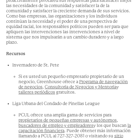
proactivamente
pivotar
ed
sus respuestas para
satisfacer mejor
las necesidades de la comunidad y
satisfacer la
de la
comunidad y satisfacer la creciente demanda de sus servicios.
Como b
as empresas, las organizaciones y los individuos
continúan
la necesidad y el poder de una perspectiva de
equidad racial
,
los responsables políticos
pueden ser
para que
apliquen las intervenciones
las intervenciones a nivel de
sistema que nos impulsarán a un cambio duradero y a largo
plazo.
Recursos
Invernadero de St. Pete
Si es usted un pequeño empresario
propietario de un
negocio
,
Greenhouse ofrece
a
Programa de navegación
de negocios
,
Consultoría de Negocios y Mentoría
y
talleres periódicos
gratuitos.
Liga Urbana del Condado de Pinellas
League
PCUL ofrece una
amplia gama
de
servicios para
propietarios de pequeñas empresas
y
autónomos
,
buscadores de empleo
y empleadores
y los que buscan
la
capacitación financiera
.
Puede obtener más información
llamando a PCUL
al 727-327-2081 o visitando su
sitio