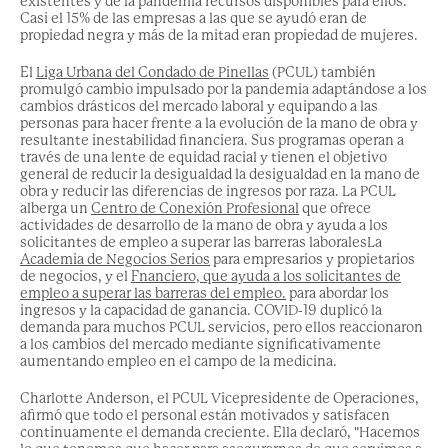
existentes y de la pandemia
recursos disponibles para ellos.
Casi el 15% de las empresas a las que se ayudó eran de
propiedad negra y
más de la mitad eran propiedad de mujeres.
El
Liga Urbana del Condado de Pinellas
(PCUL)
también
promulgó
cambio impulsado por la pandemia
adaptándose a los
cambios drásticos del mercado laboral
y equipando a las
personas para hacer frente a la evolución de la mano de obra y
resultante
inestabilidad financiera.
Sus programas operan a
través de una lente de equidad racial y
tienen el objetivo
general de reducir la desigualdad
la desigualdad en la mano de
obra y
reducir
las diferencias de ingresos por raza.
La PCUL
alberga un
Centro de Conexión Profesional
que ofrece
actividades de desarrollo de la mano de obra
y ayuda a los
solicitantes de empleo a superar las barreras laborales
La
Academia de Negocios Serios
para empresarios y propietarios
de negocios, y el
F
nanciero, que ayuda a los solicitantes de
empleo a superar las barreras del empleo.
para abordar los
ingresos y la capacidad de ganancia.
COVID-19
duplicó la
demanda
para muchos
PCUL
servicios
,
pero
ellos
reaccionaron
a los cambios del mercado
mediante
significativamente
aumentando
empleo
en el campo de la medicina.
Charlotte Anderson,
el
PCUL
Vicepresidente de Operaciones,
afirmó
que todo el personal
están motivados y satisfacen
continuamente el
demanda creciente. Ella
declaró
,
"Hacemos