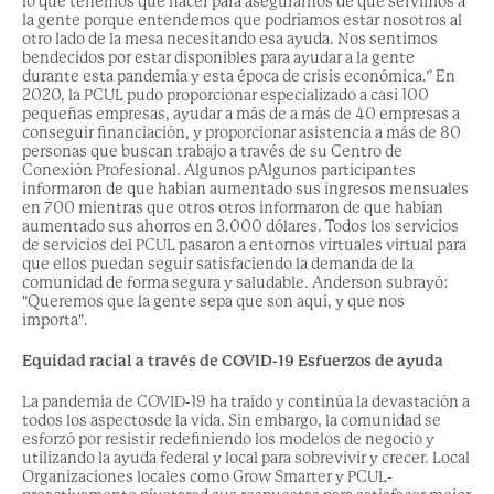
lo que tenemos que hacer para asegurarnos de que servimos a
la gente porque entendemos que podríamos estar nosotros al
otro lado de la mesa necesitando esa ayuda. Nos sentimos
bendecidos por estar disponibles para ayudar a la gente
durante esta pandemia y esta época de crisis económica
.”
En
2020, la PCUL pudo
proporcionar
especializado
a casi 100
pequeñas empresas, ayudar a más de
a más de 40 empresas a
conseguir financiación, y proporcionar asistencia a más de 80
personas que buscan trabajo a través de su Centro de
Conexión Profesional.
Algunos p
Algunos participantes
informaron de que habían aumentado sus ingresos mensuales
en 700
mientras que otros
otros informaron de que habían
aumentado sus ahorros en 3.000 dólares.
Todos los servicios
de
servicios del PCUL pasaron a entornos virtuales
virtual para
que
ellos
puedan seguir satisfaciendo la demanda de la
comunidad de forma segura y saludable. Anderson subrayó:
"
Queremos que la gente sepa que
son
aquí
,
y que nos
importa".
Equidad racial a través de
COVID-19 Esfuerzos de ayuda
La pandemia de COVID-19
ha traído y
continúa
la devastación
a
todos los aspectos
de la vida.
Sin embargo, la comunidad se
esforzó por resistir redefiniendo los modelos de negocio y
utilizando la ayuda federal y local para sobrevivir y crecer.
Local
Organizaciones locales como
Grow Smarter y PCUL-