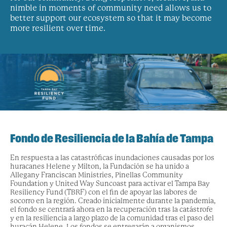
nimble in moments of community need allows us to
better support our ecosystem so that it may become
more resilient over time.
Fondo de Resiliencia de la Bahía de Tampa
En respuesta a las catastróficas inundaciones causadas por los
huracanes Helene y Milton, la Fundación se ha unido a
Allegany Franciscan Ministries, Pinellas Community
Foundation y United Way Suncoast para activar el Tampa Bay
Resiliency Fund (TBRF) con el fin de apoyar las labores de
socorro en la región. Creado inicialmente durante la pandemia,
el fondo se centrará ahora en la recuperación tras la catástrofe
y en la resiliencia a largo plazo de la comunidad tras el paso del
huracán Helene. Los fondos se entregarán a organismos