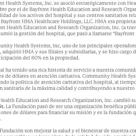
ont Health Systems, Inc. se asoció estratégicamente con H
e por el de Bayfront Health Education and Research Organiza
alidad de los activos del hospital y sus centros sanitarios r
Bayfront HMA Healthcare Holdings, LLC. HMA era propieta
ront Health Education and Research Organization, Inc. (a travé
mió la gestión del hospital, que pasó a llamarse "Bayfront 
nity Health Systems, Inc, uno de los principales operadore
 adquirió HMA y sus filiales y subsidiarias, y se hizo cargo 
icipación del 80% en la propiedad.
tal ha tenido una rica historia de servicio a nuestra comuni
 de dólares en atención caritativa. Community Health Syste
ndo la política de atención caritativa del hospital, al tiem
 sanitaria de la máxima calidad y contribuyendo a nuestro
Health Education and Research Organization, Inc. cambió s
t.
La Fundación pasó de ser una organización benéfica públi
lones de dólares para financiar su misión y es la fundación
.
a Fundación son mejorar la salud y el bienestar de nuestra c