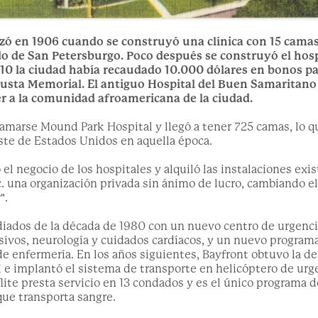
zó en 1906 cuando se construyó una clínica con 15 camas
do de San Petersburgo. Poco después se construyó el hos
910 la ciudad había recaudado 10.000 dólares en bonos pa
usta Memorial. El antiguo Hospital del Buen Samaritano 
r a la comunidad afroamericana de la ciudad.
llamarse Mound Park Hospital y llegó a tener 725 camas, lo q
ste de Estados Unidos en aquella época.
 el negocio de los hospitales y alquiló las instalaciones e
. una organización privada sin ánimo de lucro, cambiando el
".
diados de la década de 1980 con un nuevo centro de urgenc
ivos, neurología y cuidados cardíacos, y un nuevo programa
de enfermería. En los años siguientes, Bayfront obtuvo la d
 e implantó el sistema de transporte en helicóptero de urgen
lite presta servicio en 13 condados y es el único programa 
ue transporta sangre.